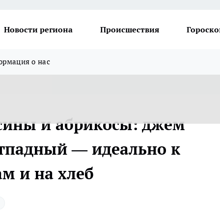
Новости региона
Происшествия
Гороско
рмация о нас
ьсины и абрикосы: джем
отпадный — идеально к
м и на хлеб