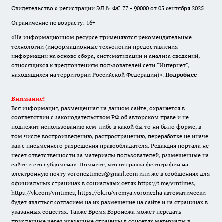
Свидетельство о регистрации ЭЛ № ФС 77 - 90000 от 05 сентября 2025
Ограничение по возрасту: 16+
«На информационном ресурсе применяются рекомендательные
технологии (информационные технологии предоставления
информации на основе сбора, систематизации и анализа сведений,
относящихся к предпочтениям пользователей сети "Интернет",
находящихся на территории Российской Федерации)».
Подробнее
Внимание!
Вся информация, размещенная на данном сайте, охраняется в
соответствии с законодательством РФ об авторском праве и не
подлежит использованию кем-либо в какой бы то ни было форме, в
том числе воспроизведению, распространению, переработке не иначе
как с письменного разрешения правообладателя. Редакция портала не
несет ответственности за материалы пользователей, размещенные на
сайте и его субдоменах. Помните, что отправка фотографии на
электронную почту voroneztimes@gmail.com или же в сообщениях для
официальных страницах в социальных сетях
https://t.me/vrntimes
,
https://vk.com/vrntimes
,
https://ok.ru/vremya.voronezha
автоматически
будет являться согласием на их размещение на сайте и на страницах в
указанных соцсетях. Также Время Воронежа может передать
присланные через указанные страницы в соцсетях материалы в