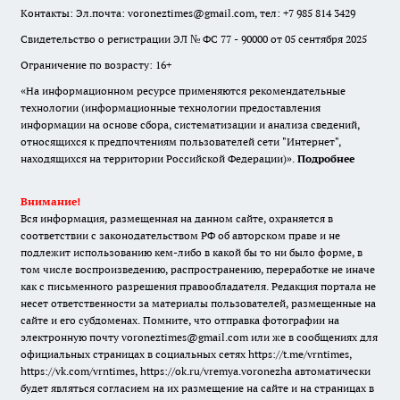
Контакты: Эл.почта: voroneztimes@gmail.com, тел: +7 985 814 3429
Свидетельство о регистрации ЭЛ № ФС 77 - 90000 от 05 сентября 2025
Ограничение по возрасту: 16+
«На информационном ресурсе применяются рекомендательные
технологии (информационные технологии предоставления
информации на основе сбора, систематизации и анализа сведений,
относящихся к предпочтениям пользователей сети "Интернет",
находящихся на территории Российской Федерации)».
Подробнее
Внимание!
Вся информация, размещенная на данном сайте, охраняется в
соответствии с законодательством РФ об авторском праве и не
подлежит использованию кем-либо в какой бы то ни было форме, в
том числе воспроизведению, распространению, переработке не иначе
как с письменного разрешения правообладателя. Редакция портала не
несет ответственности за материалы пользователей, размещенные на
сайте и его субдоменах. Помните, что отправка фотографии на
электронную почту voroneztimes@gmail.com или же в сообщениях для
официальных страницах в социальных сетях
https://t.me/vrntimes
,
https://vk.com/vrntimes
,
https://ok.ru/vremya.voronezha
автоматически
будет являться согласием на их размещение на сайте и на страницах в