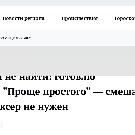
Новости региона
Происшествия
Гороско
рмация о нас
 не найти: готовлю
 "Проще простого" — смеш
иксер не нужен