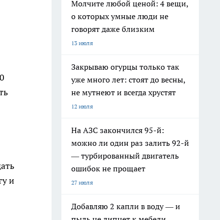
Молчите любой ценой: 4 вещи,
о которых умные люди не
говорят даже близким
13 июля
Закрываю огурцы только так
40
уже много лет: стоят до весны,
ть
не мутнеют и всегда хрустят
12 июля
На АЗС закончился 95-й:
можно ли один раз залить 92-й
— турбированный двигатель
дать
ошибок не прощает
гу и
27 июля
Добавляю 2 капли в воду — и
пыль не липнет к мебели