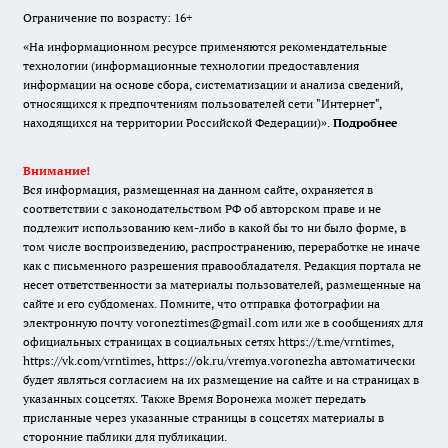
Ограничение по возрасту: 16+
«На информационном ресурсе применяются рекомендательные
технологии (информационные технологии предоставления
информации на основе сбора, систематизации и анализа сведений,
относящихся к предпочтениям пользователей сети "Интернет",
находящихся на территории Российской Федерации)».
Подробнее
Внимание!
Вся информация, размещенная на данном сайте, охраняется в
соответствии с законодательством РФ об авторском праве и не
подлежит использованию кем-либо в какой бы то ни было форме, в
том числе воспроизведению, распространению, переработке не иначе
как с письменного разрешения правообладателя. Редакция портала не
несет ответственности за материалы пользователей, размещенные на
сайте и его субдоменах. Помните, что отправка фотографии на
электронную почту voroneztimes@gmail.com или же в сообщениях для
официальных страницах в социальных сетях
https://t.me/vrntimes
,
https://vk.com/vrntimes
,
https://ok.ru/vremya.voronezha
автоматически
будет являться согласием на их размещение на сайте и на страницах в
указанных соцсетях. Также Время Воронежа может передать
присланные через указанные страницы в соцсетях материалы в
сторонние паблики для публикации.