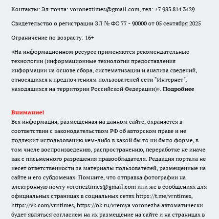
Контакты: Эл.почта: voroneztimes@gmail.com, тел: +7 985 814 3429
Свидетельство о регистрации ЭЛ № ФС 77 - 90000 от 05 сентября 2025
Ограничение по возрасту: 16+
«На информационном ресурсе применяются рекомендательные
технологии (информационные технологии предоставления
информации на основе сбора, систематизации и анализа сведений,
относящихся к предпочтениям пользователей сети "Интернет",
находящихся на территории Российской Федерации)».
Подробнее
Внимание!
Вся информация, размещенная на данном сайте, охраняется в
соответствии с законодательством РФ об авторском праве и не
подлежит использованию кем-либо в какой бы то ни было форме, в
том числе воспроизведению, распространению, переработке не иначе
как с письменного разрешения правообладателя. Редакция портала не
несет ответственности за материалы пользователей, размещенные на
сайте и его субдоменах. Помните, что отправка фотографии на
электронную почту voroneztimes@gmail.com или же в сообщениях для
официальных страницах в социальных сетях
https://t.me/vrntimes
,
https://vk.com/vrntimes
,
https://ok.ru/vremya.voronezha
автоматически
будет являться согласием на их размещение на сайте и на страницах в