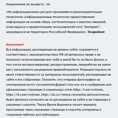
Ограничение по возрасту: 16+
«На информационном ресурсе применяются рекомендательные
технологии (информационные технологии предоставления
информации на основе сбора, систематизации и анализа сведений,
относящихся к предпочтениям пользователей сети "Интернет",
находящихся на территории Российской Федерации)».
Подробнее
Внимание!
Вся информация, размещенная на данном сайте, охраняется в
соответствии с законодательством РФ об авторском праве и не
подлежит использованию кем-либо в какой бы то ни было форме, в
том числе воспроизведению, распространению, переработке не иначе
как с письменного разрешения правообладателя. Редакция портала не
несет ответственности за материалы пользователей, размещенные на
сайте и его субдоменах. Помните, что отправка фотографии на
электронную почту voroneztimes@gmail.com или же в сообщениях для
официальных страницах в социальных сетях
https://t.me/vrntimes
,
https://vk.com/vrntimes
,
https://ok.ru/vremya.voronezha
автоматически
будет являться согласием на их размещение на сайте и на страницах в
указанных соцсетях. Также Время Воронежа может передать
присланные через указанные страницы в соцсетях материалы в
сторонние паблики для публикации.