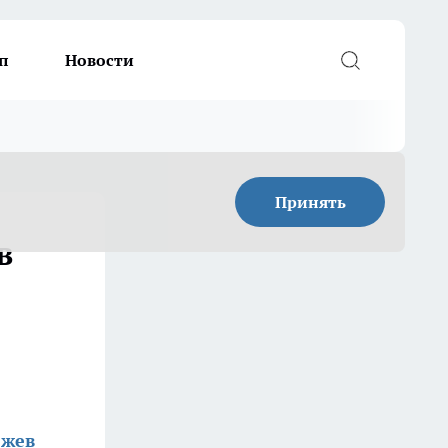
п
Новости
Принять
в
жев