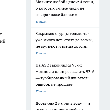
Молчите любой ценой: 4 вещи,
о которых умные люди не
говорят даже близким
13 июля
Закрываю огурцы только так
е
уже много лет: стоят до весны,
ний
не мутнеют и всегда хрустят
12 июля
На АЗС закончился 95-й:
можно ли один раз залить 92-й
— турбированный двигатель
ошибок не прощает
27 июля
Добавляю 2 капли в воду — и
пыль не липнет к мебели