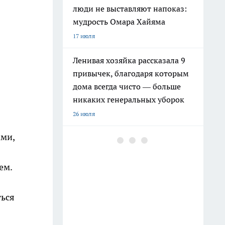
люди не выставляют напоказ:
мудрость Омара Хайяма
17 июля
Ленивая хозяйка рассказала 9
привычек, благодаря которым
дома всегда чисто — больше
никаких генеральных уборок
26 июля
ами,
Почему сил нет даже после
отдыха: Борис Пастернак
ответил на этот вопрос очень
ем.
точно
20 июля
ться
Крышки от бутылок больше не