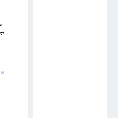
неделями
19 июля
м
Перестала стирать шторы
оус
каждый сезон: теперь освежаю
их за 10 минут прямо на
карнизе
13 июля
.
Погода "слетит с катушек" в
 и
июле: суперциклон,
 —
аномальные ливни, смерчи,
жара и снег — новый прогноз
по регионам
13 июля
Не ешьте каши на завтрак: врач