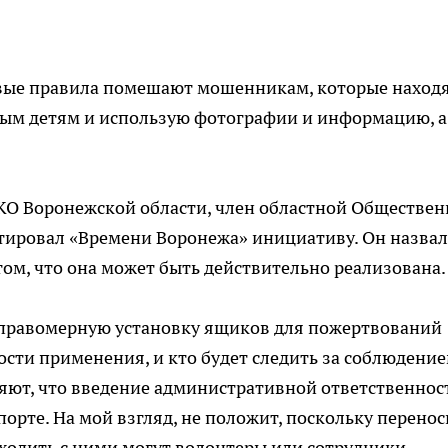
вые правила помешают мошенникам, которые находя
ым детям и использую фотографии и информацию, а
КО Воронежской области, член областной Обществе
ировал «Времени Воронежа» инициативу. Он назвал
том, что она может быть действительно реализована
неправомерную установку ящиков для пожертвований
ости применения, и кто будет следить за соблюдени
яют, что введение административной ответственнос
орте. На мой взгляд, не положит, поскольку перено
ходить с ними могут волонтеры или сотрудники