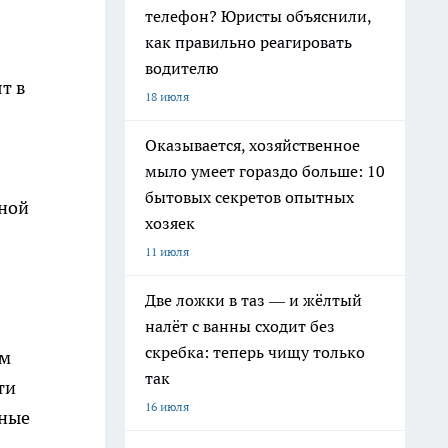
телефон? Юристы объяснили,
как правильно реагировать
водителю
т в
18 июля
Оказывается, хозяйственное
мыло умеет гораздо больше: 10
бытовых секретов опытных
нной
хозяек
11 июля
.
Две ложки в таз — и жёлтый
налёт с ванны сходит без
скребка: теперь чищу только
ем
так
ти
16 июля
сные