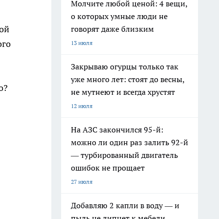
Молчите любой ценой: 4 вещи,
о которых умные люди не
ной
говорят даже близким
ого
13 июля
Закрываю огурцы только так
уже много лет: стоят до весны,
о?
не мутнеют и всегда хрустят
12 июля
На АЗС закончился 95-й:
можно ли один раз залить 92-й
— турбированный двигатель
ошибок не прощает
27 июля
Добавляю 2 капли в воду — и
пыль не липнет к мебели