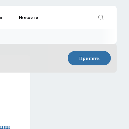
п
Новости
Принять
кция