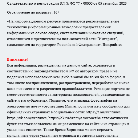
Свидетельство о регистрации ЭЛ № ФС 77 - 90000 от 05 сентября 2025
Ограничение по возрасту: 16+
«На информационном ресурсе применяются рекомендательные
технологии (информационные технологии предоставления
информации на основе сбора, систематизации и анализа сведений,
относящихся к предпочтениям пользователей сети "Интернет",
находящихся на территории Российской Федерации)».
Подробнее
Внимание!
Вся информация, размещенная на данном сайте, охраняется в
соответствии с законодательством РФ об авторском праве и не
подлежит использованию кем-либо в какой бы то ни было форме, в
том числе воспроизведению, распространению, переработке не иначе
как с письменного разрешения правообладателя. Редакция портала не
несет ответственности за материалы пользователей, размещенные на
сайте и его субдоменах. Помните, что отправка фотографии на
электронную почту voroneztimes@gmail.com или же в сообщениях для
официальных страницах в социальных сетях
https://t.me/vrntimes
,
https://vk.com/vrntimes
,
https://ok.ru/vremya.voronezha
автоматически
будет являться согласием на их размещение на сайте и на страницах в
указанных соцсетях. Также Время Воронежа может передать
присланные через указанные страницы в соцсетях материалы в