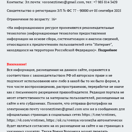
Контакты: Эл.почта: voroneztimes@gmail.com, тел: +7 985 814 3429
Свидетельство о регистрации ЭЛ № ФС 77 - 90000 от 05 сентября 2025
Ограничение по возрасту: 16+
«На информационном ресурсе применяются рекомендательные
технологии (информационные технологии предоставления
информации на основе сбора, систематизации и анализа сведений,
относящихся к предпочтениям пользователей сети "Интернет",
находящихся на территории Российской Федерации)».
Подробнее
Внимание!
Вся информация, размещенная на данном сайте, охраняется в
соответствии с законодательством РФ об авторском праве и не
подлежит использованию кем-либо в какой бы то ни было форме, в
том числе воспроизведению, распространению, переработке не иначе
как с письменного разрешения правообладателя. Редакция портала не
несет ответственности за материалы пользователей, размещенные на
сайте и его субдоменах. Помните, что отправка фотографии на
электронную почту voroneztimes@gmail.com или же в сообщениях для
официальных страницах в социальных сетях
https://t.me/vrntimes
,
https://vk.com/vrntimes
,
https://ok.ru/vremya.voronezha
автоматически
будет являться согласием на их размещение на сайте и на страницах в
указанных соцсетях. Также Время Воронежа может передать