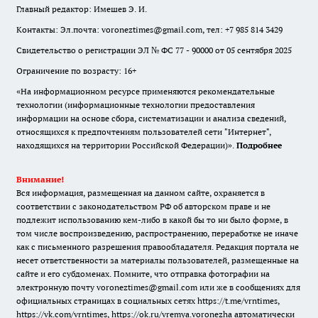
Главный редактор: Имешев Э. И.
Контакты: Эл.почта: voroneztimes@gmail.com, тел: +7 985 814 3429
Свидетельство о регистрации ЭЛ № ФС 77 - 90000 от 05 сентября 2025
Ограничение по возрасту: 16+
«На информационном ресурсе применяются рекомендательные
технологии (информационные технологии предоставления
информации на основе сбора, систематизации и анализа сведений,
относящихся к предпочтениям пользователей сети "Интернет",
находящихся на территории Российской Федерации)».
Подробнее
Внимание!
Вся информация, размещенная на данном сайте, охраняется в
соответствии с законодательством РФ об авторском праве и не
подлежит использованию кем-либо в какой бы то ни было форме, в
том числе воспроизведению, распространению, переработке не иначе
как с письменного разрешения правообладателя. Редакция портала не
несет ответственности за материалы пользователей, размещенные на
сайте и его субдоменах. Помните, что отправка фотографии на
электронную почту voroneztimes@gmail.com или же в сообщениях для
официальных страницах в социальных сетях
https://t.me/vrntimes
,
https://vk.com/vrntimes
,
https://ok.ru/vremya.voronezha
автоматически