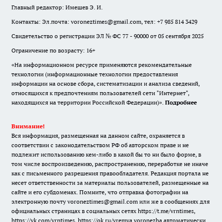
Главный редактор: Имешев Э. И.
Контакты: Эл.почта: voroneztimes@gmail.com, тел: +7 985 814 3429
Свидетельство о регистрации ЭЛ № ФС 77 - 90000 от 05 сентября 2025
Ограничение по возрасту: 16+
«На информационном ресурсе применяются рекомендательные
технологии (информационные технологии предоставления
информации на основе сбора, систематизации и анализа сведений,
относящихся к предпочтениям пользователей сети "Интернет",
находящихся на территории Российской Федерации)».
Подробнее
Внимание!
Вся информация, размещенная на данном сайте, охраняется в
соответствии с законодательством РФ об авторском праве и не
подлежит использованию кем-либо в какой бы то ни было форме, в
том числе воспроизведению, распространению, переработке не иначе
как с письменного разрешения правообладателя. Редакция портала не
несет ответственности за материалы пользователей, размещенные на
сайте и его субдоменах. Помните, что отправка фотографии на
электронную почту voroneztimes@gmail.com или же в сообщениях для
официальных страницах в социальных сетях
https://t.me/vrntimes
,
https://vk.com/vrntimes
,
https://ok.ru/vremya.voronezha
автоматически