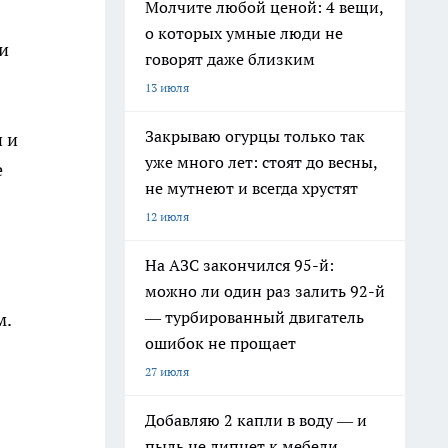
Молчите любой ценой: 4 вещи,
о которых умные люди не
и
говорят даже близким
13 июля
Закрываю огурцы только так
 и
уже много лет: стоят до весны,
е
не мутнеют и всегда хрустят
12 июля
На АЗС закончился 95-й:
можно ли один раз залить 92-й
— турбированный двигатель
м.
ошибок не прощает
27 июля
Добавляю 2 капли в воду — и
пыль не липнет к мебели