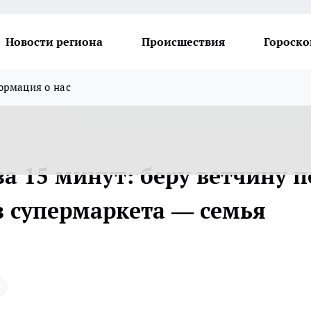
Новости региона
Происшествия
Гороско
рмация о нас
а 15 минут: беру ветчину п
з супермаркета — семья