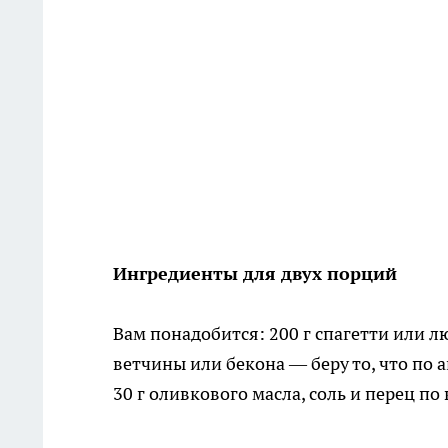
Ингредиенты для двух порций
Вам понадобится: 200 г спагетти или л
ветчины или бекона — беру то, что по а
30 г оливкового масла, соль и перец по в