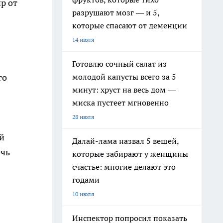
р от
разрушают мозг — и 5,
которые спасают от деменции
14 июля
Готовлю сочный салат из
молодой капусты всего за 5
го
минут: хруст на весь дом —
миска пустеет мгновенно
28 июля
й
Далай-лама назвал 5 вещей,
ечь
которые забирают у женщины
счастье: многие делают это
годами
10 июля
Инспектор попросил показать