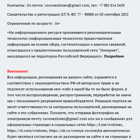
Контакты: Эл.почта: voroneztimes@gmail.com, тел: +7 985 814 3429
Свидетельство о регистрации ЭЛ № ФС 77 - 90000 от 05 сентября 2025
Ограничение по возрасту: 16+
«На информационном ресурсе применяются рекомендательные
технологии (информационные технологии предоставления
информации на основе сбора, систематизации и анализа сведений,
относящихся к предпочтениям пользователей сети "Интернет",
находящихся на территории Российской Федерации)».
Подробнее
Внимание!
Вся информация, размещенная на данном сайте, охраняется в
соответствии с законодательством РФ об авторском праве и не
подлежит использованию кем-либо в какой бы то ни было форме, в
том числе воспроизведению, распространению, переработке не иначе
как с письменного разрешения правообладателя. Редакция портала не
несет ответственности за материалы пользователей, размещенные на
сайте и его субдоменах. Помните, что отправка фотографии на
электронную почту voroneztimes@gmail.com или же в сообщениях для
официальных страницах в социальных сетях
https://t.me/vrntimes
,
https://vk.com/vrntimes
,
https://ok.ru/vremya.voronezha
автоматически
будет являться согласием на их размещение на сайте и на страницах в