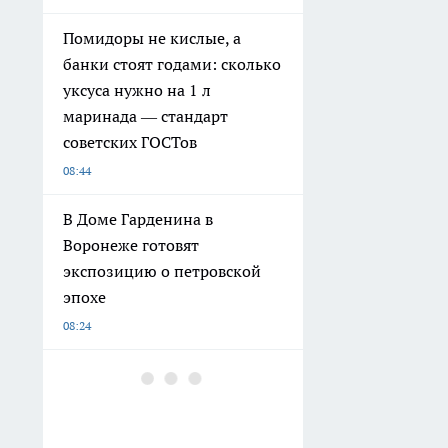
Помидоры не кислые, а
банки стоят годами: сколько
уксуса нужно на 1 л
маринада — стандарт
советских ГОСТов
08:44
В Доме Гарденина в
Воронеже готовят
экспозицию о петровской
эпохе
08:24
Уход за огурцами в августе:
как продлить плодоношение
и сохранить листья