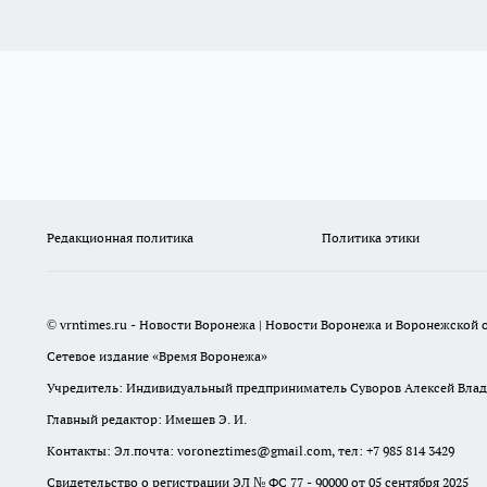
Редакционная политика
Политика этики
© vrntimes.ru - Новости Воронежа | Новости Воронежа и Воронежской о
Сетевое издание «Время Воронежа»
Учредитель: Индивидуальный предприниматель Суворов Алексей Вла
Главный редактор: Имешев Э. И.
Контакты: Эл.почта: voroneztimes@gmail.com, тел: +7 985 814 3429
Свидетельство о регистрации ЭЛ № ФС 77 - 90000 от 05 сентября 2025