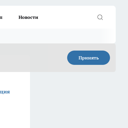
п
Новости
Принять
кция