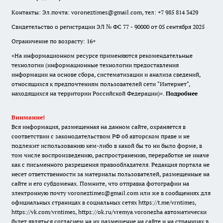
Контакты: Эл.почта: voroneztimes@gmail.com, тел: +7 985 814 3429
Свидетельство о регистрации ЭЛ № ФС 77 - 90000 от 05 сентября 2025
Ограничение по возрасту: 16+
«На информационном ресурсе применяются рекомендательные
технологии (информационные технологии предоставления
информации на основе сбора, систематизации и анализа сведений,
относящихся к предпочтениям пользователей сети "Интернет",
находящихся на территории Российской Федерации)».
Подробнее
Внимание!
Вся информация, размещенная на данном сайте, охраняется в
соответствии с законодательством РФ об авторском праве и не
подлежит использованию кем-либо в какой бы то ни было форме, в
том числе воспроизведению, распространению, переработке не иначе
как с письменного разрешения правообладателя. Редакция портала не
несет ответственности за материалы пользователей, размещенные на
сайте и его субдоменах. Помните, что отправка фотографии на
электронную почту voroneztimes@gmail.com или же в сообщениях для
официальных страницах в социальных сетях
https://t.me/vrntimes
,
https://vk.com/vrntimes
,
https://ok.ru/vremya.voronezha
автоматически
будет являться согласием на их размещение на сайте и на страницах в