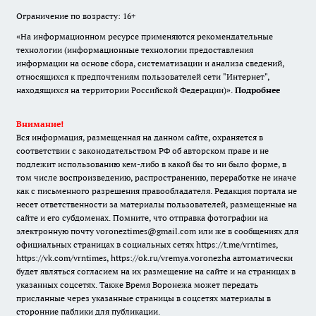
Ограничение по возрасту: 16+
«На информационном ресурсе применяются рекомендательные
технологии (информационные технологии предоставления
информации на основе сбора, систематизации и анализа сведений,
относящихся к предпочтениям пользователей сети "Интернет",
находящихся на территории Российской Федерации)».
Подробнее
Внимание!
Вся информация, размещенная на данном сайте, охраняется в
соответствии с законодательством РФ об авторском праве и не
подлежит использованию кем-либо в какой бы то ни было форме, в
том числе воспроизведению, распространению, переработке не иначе
как с письменного разрешения правообладателя. Редакция портала не
несет ответственности за материалы пользователей, размещенные на
сайте и его субдоменах. Помните, что отправка фотографии на
электронную почту voroneztimes@gmail.com или же в сообщениях для
официальных страницах в социальных сетях
https://t.me/vrntimes
,
https://vk.com/vrntimes
,
https://ok.ru/vremya.voronezha
автоматически
будет являться согласием на их размещение на сайте и на страницах в
указанных соцсетях. Также Время Воронежа может передать
присланные через указанные страницы в соцсетях материалы в
сторонние паблики для публикации.