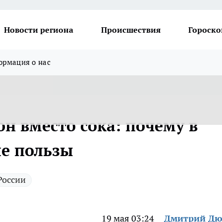
Новости региона
Происшествия
Гороско
рмация о нас
 вместо сока: почему в
ше пользы
России
19 мая 03:24
Дмитрий Дю