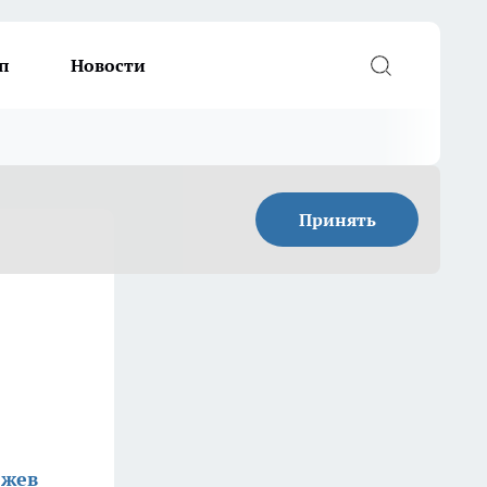
п
Новости
Принять
жев