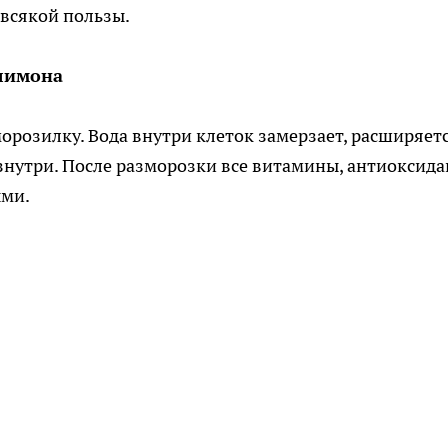
всякой пользы.
 лимона
морозилку. Вода внутри клеток замерзает, расширяет
знутри. После разморозки все витамины, антиоксид
ыми.