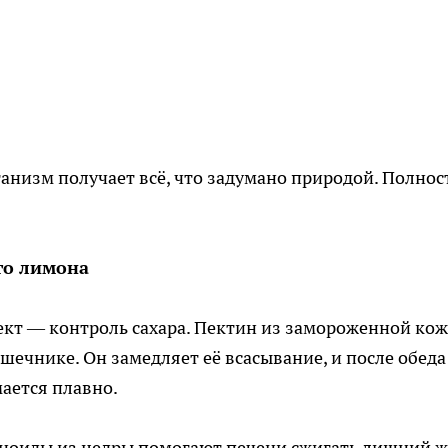
анизм получает всё, что задумано природой. Полнос
го лимона
кт — контроль сахара. Пектин из замороженной ко
шечнике. Он замедляет её всасывание, и после обеда
мается плавно.
воноиды из цедры помогают печени сжигать лишний 