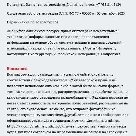
Контакты: Эл.почта: voroneztimes@gmail.com, тел: +7 985 814 3429
Свидетельство о регистрации ЭЛ № ФС 77 - 90000 от 05 сентября 2025
Ограничение по возрасту: 16+
«На информационном ресурсе применяются рекомендательные
технологии (информационные технологии предоставления
информации на основе сбора, систематизации и анализа сведений,
относящихся к предпочтениям пользователей сети "Интернет",
находящихся на территории Российской Федерации)».
Подробнее
Внимание!
Вся информация, размещенная на данном сайте, охраняется в
соответствии с законодательством РФ об авторском праве и не
подлежит использованию кем-либо в какой бы то ни было форме, в
том числе воспроизведению, распространению, переработке не иначе
как с письменного разрешения правообладателя. Редакция портала не
несет ответственности за материалы пользователей, размещенные на
сайте и его субдоменах. Помните, что отправка фотографии на
электронную почту voroneztimes@gmail.com или же в сообщениях для
официальных страницах в социальных сетях
https://t.me/vrntimes
,
https://vk.com/vrntimes
,
https://ok.ru/vremya.voronezha
автоматически
будет являться согласием на их размещение на сайте и на страницах в