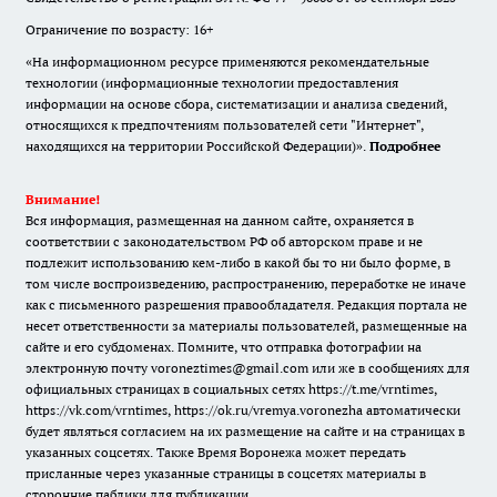
Ограничение по возрасту: 16+
«На информационном ресурсе применяются рекомендательные
технологии (информационные технологии предоставления
информации на основе сбора, систематизации и анализа сведений,
относящихся к предпочтениям пользователей сети "Интернет",
находящихся на территории Российской Федерации)».
Подробнее
Внимание!
Вся информация, размещенная на данном сайте, охраняется в
соответствии с законодательством РФ об авторском праве и не
подлежит использованию кем-либо в какой бы то ни было форме, в
том числе воспроизведению, распространению, переработке не иначе
как с письменного разрешения правообладателя. Редакция портала не
несет ответственности за материалы пользователей, размещенные на
сайте и его субдоменах. Помните, что отправка фотографии на
электронную почту voroneztimes@gmail.com или же в сообщениях для
официальных страницах в социальных сетях
https://t.me/vrntimes
,
https://vk.com/vrntimes
,
https://ok.ru/vremya.voronezha
автоматически
будет являться согласием на их размещение на сайте и на страницах в
указанных соцсетях. Также Время Воронежа может передать
присланные через указанные страницы в соцсетях материалы в
сторонние паблики для публикации.