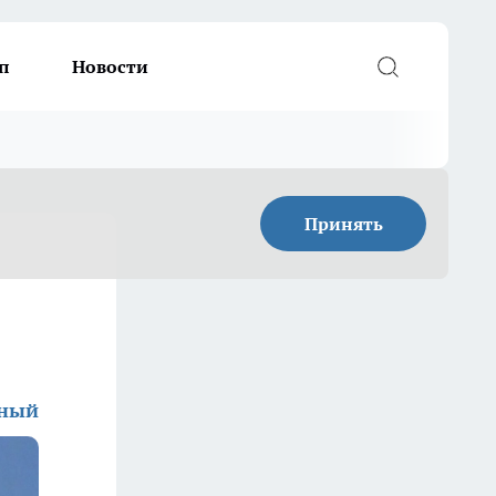
п
Новости
Принять
дный