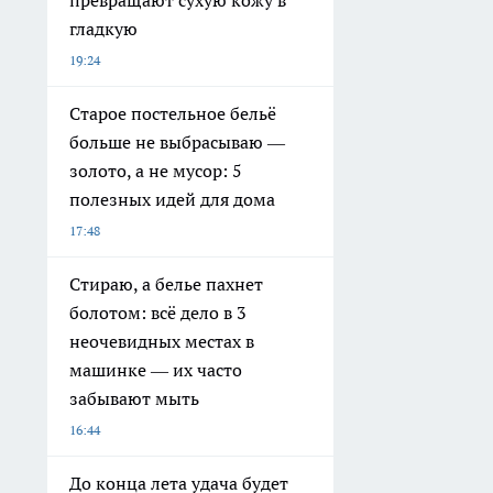
превращают сухую кожу в
гладкую
19:24
Старое постельное бельё
больше не выбрасываю —
золото, а не мусор: 5
полезных идей для дома
17:48
Стираю, а белье пахнет
болотом: всё дело в 3
неочевидных местах в
машинке — их часто
забывают мыть
16:44
До конца лета удача будет