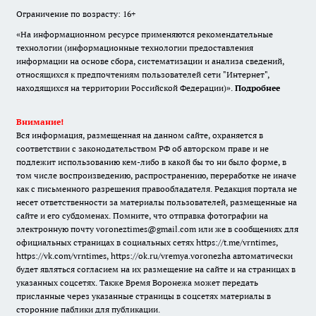
Ограничение по возрасту: 16+
«На информационном ресурсе применяются рекомендательные
технологии (информационные технологии предоставления
информации на основе сбора, систематизации и анализа сведений,
относящихся к предпочтениям пользователей сети "Интернет",
находящихся на территории Российской Федерации)».
Подробнее
Внимание!
Вся информация, размещенная на данном сайте, охраняется в
соответствии с законодательством РФ об авторском праве и не
подлежит использованию кем-либо в какой бы то ни было форме, в
том числе воспроизведению, распространению, переработке не иначе
как с письменного разрешения правообладателя. Редакция портала не
несет ответственности за материалы пользователей, размещенные на
сайте и его субдоменах. Помните, что отправка фотографии на
электронную почту voroneztimes@gmail.com или же в сообщениях для
официальных страницах в социальных сетях
https://t.me/vrntimes
,
https://vk.com/vrntimes
,
https://ok.ru/vremya.voronezha
автоматически
будет являться согласием на их размещение на сайте и на страницах в
указанных соцсетях. Также Время Воронежа может передать
присланные через указанные страницы в соцсетях материалы в
сторонние паблики для публикации.