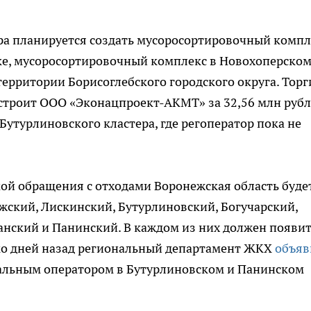
ера планируется создать мусоросортировочный компл
ске, мусоросортировочный комплекс в Новохоперско
территории Борисоглебского городского округа. Торг
строит ООО «Эконацпроект-АКМТ» за 32,56 млн рубл
утурлиновского кластера, где регоператор пока не
мой обращения с отходами Воронежская область буде
ежский, Лискинский, Бутурлиновский, Богучарский,
анский и Панинский. В каждом из них должен появи
ко дней назад региональный департамент ЖКХ
объяв
нальным оператором в Бутурлиновском и Панинском