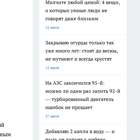
Молчите любой ценой: 4 вещи,
о которых умные люди не
говорят даже близким
13 июля
Закрываю огурцы только так
уже много лет: стоят до весны,
не мутнеют и всегда хрустят
12 июля
На АЗС закончился 95-й:
можно ли один раз залить 92-й
— турбированный двигатель
ошибок не прощает
27 июля
ый
Добавляю 2 капли в воду — и
ьным
пыль не липнет к мебели