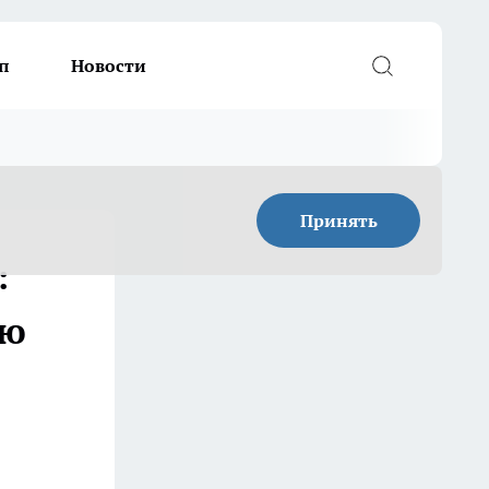
п
Новости
Принять
:
аю