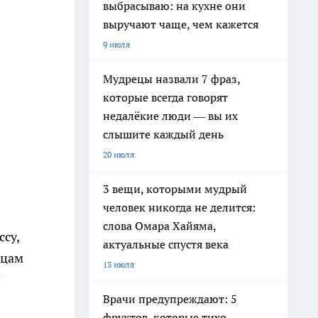
выбрасываю: на кухне они
выручают чаще, чем кажется
9 июля
Мудрецы назвали 7 фраз,
которые всегда говорят
недалёкие люди — вы их
слышите каждый день
20 июля
3 вещи, которыми мудрый
человек никогда не делится:
слова Омара Хайяма,
су,
актуальные спустя века
ьцам
13 июля
й
Врачи предупреждают: 5
фруктов, которые тихо