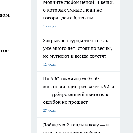
Молчите любой ценой: 4 вещи,
о которых умные люди не
дом.
говорят даже близким
13 июля
Закрываю огурцы только так
уже много лет: стоят до весны,
итое
не мутнеют и всегда хрустят
12 июля
На АЗС закончился 95-й:
можно ли один раз залить 92-й
— турбированный двигатель
ошибок не прощает
27 июля
Добавляю 2 капли в воду — и
пыль не липнет к мебели