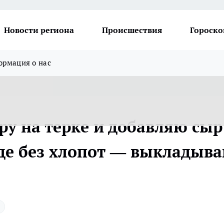
Новости региона
Происшествия
Гороско
рмация о нас
у на терке и добавляю сыр
де без хлопот — выкладыв