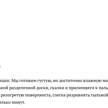
ь
нцип. Мы готовим густую, но достаточно влажную мас
акой разделочной доски, скалки и прилипшего к пал
 разогретую поверхность, слегка разровнять тыльно
олько минут.