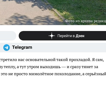
Фото из архива редак
третило нас основательной такой прохладой. Я сам,
у теплу, а тут утром выходишь — и сразу тянет за
 это не просто мимолётное похолодание, а серьёзны