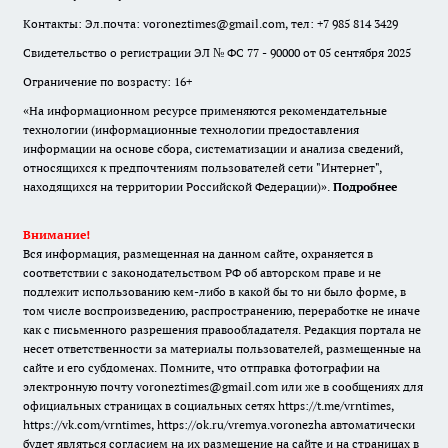
Контакты: Эл.почта: voroneztimes@gmail.com, тел: +7 985 814 3429
Свидетельство о регистрации ЭЛ № ФС 77 - 90000 от 05 сентября 2025
Ограничение по возрасту: 16+
«На информационном ресурсе применяются рекомендательные
технологии (информационные технологии предоставления
информации на основе сбора, систематизации и анализа сведений,
относящихся к предпочтениям пользователей сети "Интернет",
находящихся на территории Российской Федерации)».
Подробнее
Внимание!
Вся информация, размещенная на данном сайте, охраняется в
соответствии с законодательством РФ об авторском праве и не
подлежит использованию кем-либо в какой бы то ни было форме, в
том числе воспроизведению, распространению, переработке не иначе
как с письменного разрешения правообладателя. Редакция портала не
несет ответственности за материалы пользователей, размещенные на
сайте и его субдоменах. Помните, что отправка фотографии на
электронную почту voroneztimes@gmail.com или же в сообщениях для
официальных страницах в социальных сетях
https://t.me/vrntimes
,
https://vk.com/vrntimes
,
https://ok.ru/vremya.voronezha
автоматически
будет являться согласием на их размещение на сайте и на страницах в