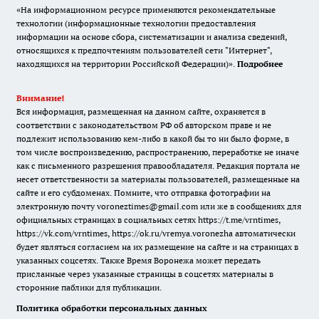
«На информационном ресурсе применяются рекомендательные
технологии (информационные технологии предоставления
информации на основе сбора, систематизации и анализа сведений,
относящихся к предпочтениям пользователей сети "Интернет",
находящихся на территории Российской Федерации)».
Подробнее
Внимание!
Вся информация, размещенная на данном сайте, охраняется в
соответствии с законодательством РФ об авторском праве и не
подлежит использованию кем-либо в какой бы то ни было форме, в
том числе воспроизведению, распространению, переработке не иначе
как с письменного разрешения правообладателя. Редакция портала не
несет ответственности за материалы пользователей, размещенные на
сайте и его субдоменах. Помните, что отправка фотографии на
электронную почту voroneztimes@gmail.com или же в сообщениях для
официальных страницах в социальных сетях
https://t.me/vrntimes
,
https://vk.com/vrntimes
,
https://ok.ru/vremya.voronezha
автоматически
будет являться согласием на их размещение на сайте и на страницах в
указанных соцсетях. Также Время Воронежа может передать
присланные через указанные страницы в соцсетях материалы в
сторонние паблики для публикации.
Политика обработки персональных данных