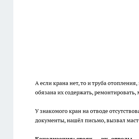
А если крана нет, то и труба отоплени
обязана их содержать, ремонтировать, 
У знакомого кран на отводе отсутствова
документы, нашёл письмо, вызвал маст
Канализация: стояк — их, отводы 