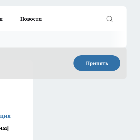
п
Новости
Принять
кция
им]