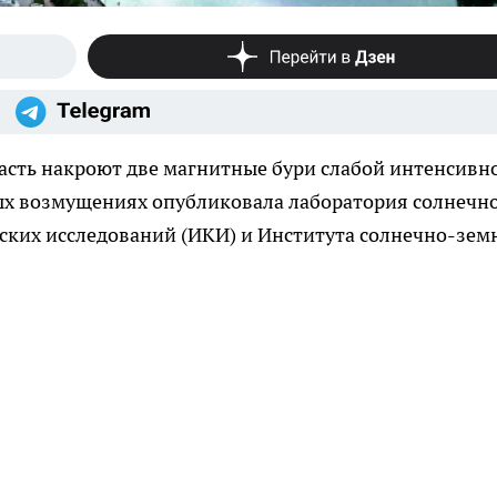
ласть накроют две магнитные бури слабой интенсивн
ых возмущениях опубликовала лаборатория солнечн
ских исследований (ИКИ) и Института солнечно-зем