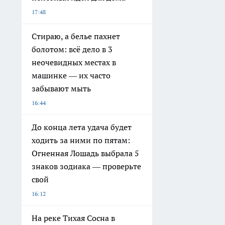
17:48
Стираю, а белье пахнет
болотом: всё дело в 3
неочевидных местах в
машинке — их часто
забывают мыть
16:44
До конца лета удача будет
ходить за ними по пятам:
Огненная Лошадь выбрала 5
знаков зодиака — проверьте
свой
16:12
На реке Тихая Сосна в