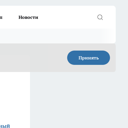
п
Новости
Принять
дный