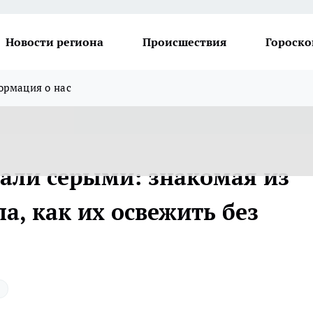
Новости региона
Происшествия
Гороско
рмация о нас
тали серыми: знакомая из
а, как их освежить без