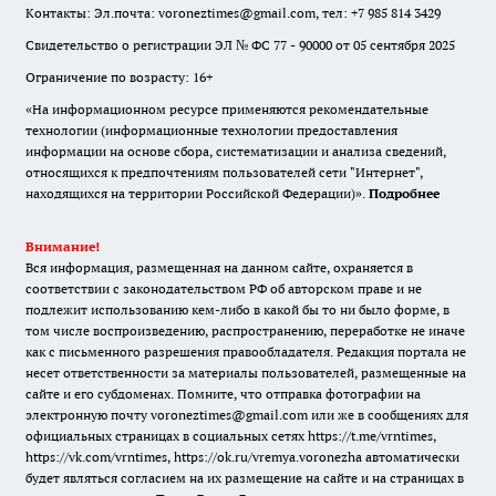
Контакты: Эл.почта: voroneztimes@gmail.com, тел: +7 985 814 3429
Свидетельство о регистрации ЭЛ № ФС 77 - 90000 от 05 сентября 2025
Ограничение по возрасту: 16+
«На информационном ресурсе применяются рекомендательные
технологии (информационные технологии предоставления
информации на основе сбора, систематизации и анализа сведений,
относящихся к предпочтениям пользователей сети "Интернет",
находящихся на территории Российской Федерации)».
Подробнее
Внимание!
Вся информация, размещенная на данном сайте, охраняется в
соответствии с законодательством РФ об авторском праве и не
подлежит использованию кем-либо в какой бы то ни было форме, в
том числе воспроизведению, распространению, переработке не иначе
как с письменного разрешения правообладателя. Редакция портала не
несет ответственности за материалы пользователей, размещенные на
сайте и его субдоменах. Помните, что отправка фотографии на
электронную почту voroneztimes@gmail.com или же в сообщениях для
официальных страницах в социальных сетях
https://t.me/vrntimes
,
https://vk.com/vrntimes
,
https://ok.ru/vremya.voronezha
автоматически
будет являться согласием на их размещение на сайте и на страницах в