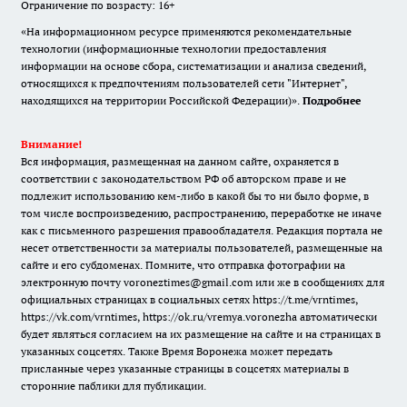
Ограничение по возрасту: 16+
«На информационном ресурсе применяются рекомендательные
технологии (информационные технологии предоставления
информации на основе сбора, систематизации и анализа сведений,
относящихся к предпочтениям пользователей сети "Интернет",
находящихся на территории Российской Федерации)».
Подробнее
Внимание!
Вся информация, размещенная на данном сайте, охраняется в
соответствии с законодательством РФ об авторском праве и не
подлежит использованию кем-либо в какой бы то ни было форме, в
том числе воспроизведению, распространению, переработке не иначе
как с письменного разрешения правообладателя. Редакция портала не
несет ответственности за материалы пользователей, размещенные на
сайте и его субдоменах. Помните, что отправка фотографии на
электронную почту voroneztimes@gmail.com или же в сообщениях для
официальных страницах в социальных сетях
https://t.me/vrntimes
,
https://vk.com/vrntimes
,
https://ok.ru/vremya.voronezha
автоматически
будет являться согласием на их размещение на сайте и на страницах в
указанных соцсетях. Также Время Воронежа может передать
присланные через указанные страницы в соцсетях материалы в
сторонние паблики для публикации.