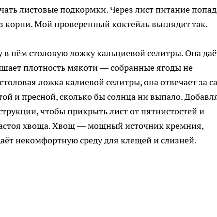
чать листовые подкормки. Через лист питание попад
ез корни. Мой проверенный коктейль выглядит так.
у в нём столовую ложку кальциевой селитры. Она даё
ышает плотность мякоти — собранные ягоды не
столовая ложка калиевой селитры, она отвечает за са
той и пресной, сколько бы солнца ни выпало. Добавл
струкции, чтобы прикрыть лист от пятнистостей и
 настоя хвоща. Хвощ — мощный источник кремния,
даёт некомфортную среду для клещей и слизней.