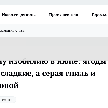
Новости региона
Происшествия
Гороско
рмация о нас
му изобилию в июне: ягоды
сладкие, а серая гниль и
роной
лезное