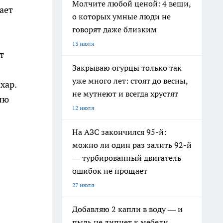
Молчите любой ценой: 4 вещи,
ает
о которых умные люди не
говорят даже близким
13 июля
т
Закрываю огурцы только так
уже много лет: стоят до весны,
хар.
не мутнеют и всегда хрустят
яю
12 июля
На АЗС закончился 95-й:
можно ли один раз залить 92-й
— турбированный двигатель
ошибок не прощает
27 июля
Добавляю 2 капли в воду — и
пыль не липнет к мебели