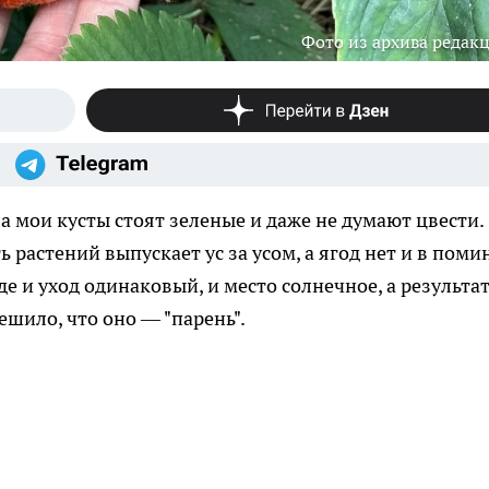
Фото из архива редак
 а мои кусты стоят зеленые и даже не думают цвести.
ь растений выпускает ус за усом, а ягод нет и в помин
де и уход одинаковый, и место солнечное, а результа
ешило, что оно — "парень".