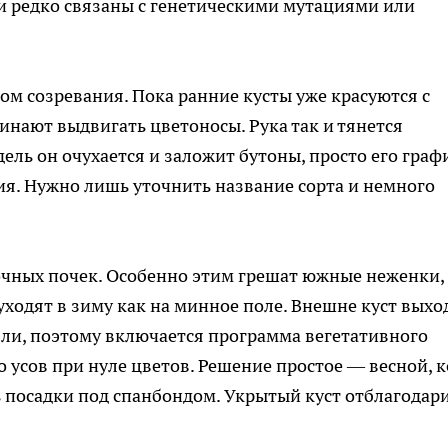
ни редко связаны с генетическими мутациями или
ом созревания. Пока ранние кусты уже красуются с
инают выдвигать цветоносы. Рука так и тянется
дель он очухается и заложит бутоны, просто его граф
я. Нужно лишь уточнить название сорта и немного
чных почек. Особенно этим грешат южные неженки,
уходят в зиму как на минное поле. Внешне куст выхо
ли, поэтому включается программа вегетативного
 усов при нуле цветов. Решение простое — весной, к
 посадки под спанбондом. Укрытый куст отблагодар