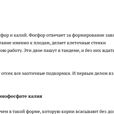
фор и калий. Фосфор отвечает за формирование зав
итание именно к плодам, делает клеточные стенки
ю работу. Эти двое пашут в тандеме, и без них ждат
зу отсек все хаотичные подкормки. И первым делом в
онофосфате калия
ричем в такой форме, которую корни всасывают без до