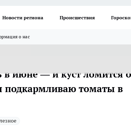
Новости региона
Происшествия
Гороско
рмация о нас
 в июне — и куст ломится 
 я подкармливаю томаты в
лезное