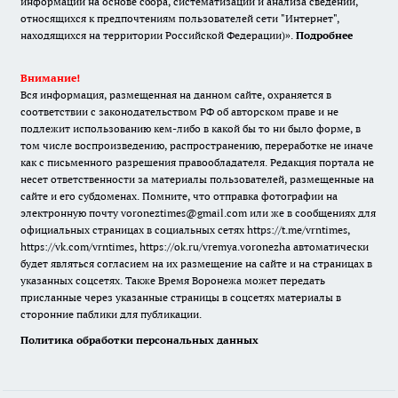
информации на основе сбора, систематизации и анализа сведений,
относящихся к предпочтениям пользователей сети "Интернет",
находящихся на территории Российской Федерации)».
Подробнее
Внимание!
Вся информация, размещенная на данном сайте, охраняется в
соответствии с законодательством РФ об авторском праве и не
подлежит использованию кем-либо в какой бы то ни было форме, в
том числе воспроизведению, распространению, переработке не иначе
как с письменного разрешения правообладателя. Редакция портала не
несет ответственности за материалы пользователей, размещенные на
сайте и его субдоменах. Помните, что отправка фотографии на
электронную почту voroneztimes@gmail.com или же в сообщениях для
официальных страницах в социальных сетях
https://t.me/vrntimes
,
https://vk.com/vrntimes
,
https://ok.ru/vremya.voronezha
автоматически
будет являться согласием на их размещение на сайте и на страницах в
указанных соцсетях. Также Время Воронежа может передать
присланные через указанные страницы в соцсетях материалы в
сторонние паблики для публикации.
Политика обработки персональных данных