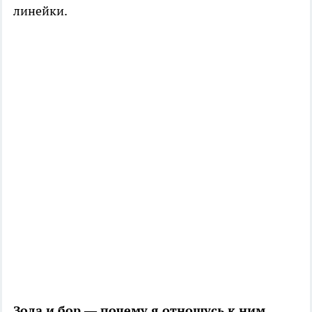
линейки.
Зола и бор — почему я отношусь к ним