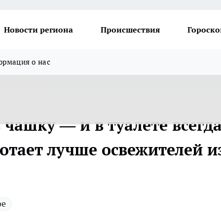
Новости региона
Происшествия
Гороско
рмация о нас
 чашку — и в туалете всегд
отает лучше освежителей и
ое