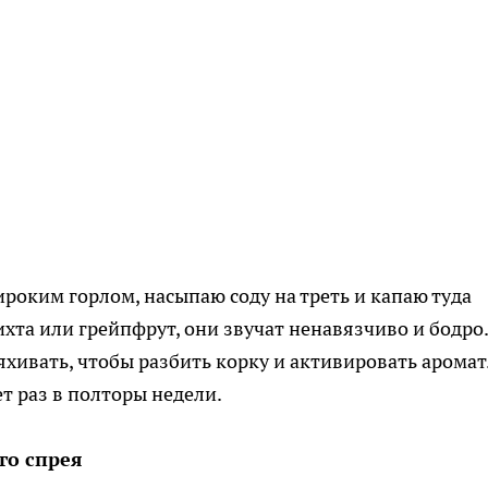
роким горлом, насыпаю соду на треть и капаю туда
хта или грейпфрут, они звучат ненавязчиво и бодро.
яхивать, чтобы разбить корку и активировать аромат
т раз в полторы недели.
го спрея