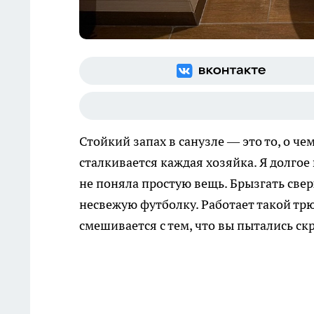
Стойкий запах в санузле — это то, о че
сталкивается каждая хозяйка. Я долго
не поняла простую вещь. Брызгать свер
несвежую футболку. Работает такой трю
смешивается с тем, что вы пытались ск