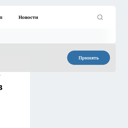
п
Новости
Принять
а
з