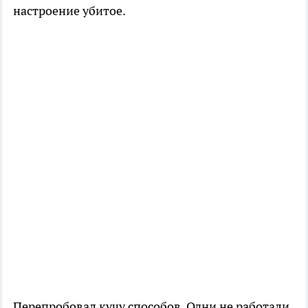
настроение убитое.
Перепробовал кучу способов. Одни не работали