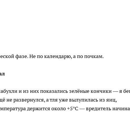
еской фазе. Не по календарю, а по почкам.
ал
набухли и из них показались зелёные кончики — я бе
щё не развернулся, а тля уже вылупилась из яиц,
емпература держится около +5°C — вредитель начина