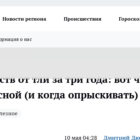
Новости региона
Происшествия
Гороско
рмация о нас
тв от тли за три года: вот 
сной (и когда опрыскивать)
лезное
10 мая 04:28
Дмитрий Дю