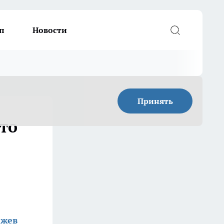
п
Новости
Принять
что
жев