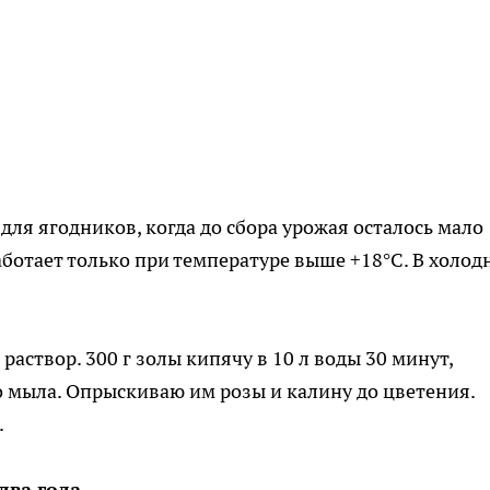
ля ягодников, когда до сбора урожая осталось мало
аботает только при температуре выше +18°C. В холод
створ. 300 г золы кипячу в 10 л воды 30 минут,
о мыла. Опрыскиваю им розы и калину до цветения.
.
два года