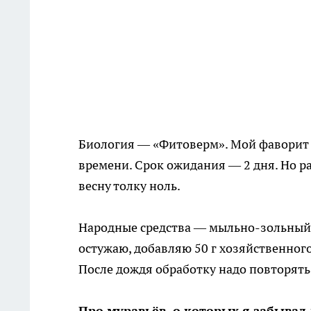
Биология — «Фитоверм». Мой фаворит д
времени. Срок ожидания — 2 дня. Но р
весну толку ноль.
Народные средства — мыльно-зольный ра
остужаю, добавляю 50 г хозяйственног
После дождя обработку надо повторять
Про муравьёв, о которых я забывал 