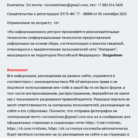
Контакты: Эл.почта: voroneztimes@gmail.com, тел: +7 985 814 3429
Свидетельство о регистрации ЭЛ № ФС 77 - 90000 от 05 сентября 2025
Ограничение по возрасту: 16+
«На информационном ресурсе применяются рекомендательные
технологии (информационные технологии предоставления
информации на основе сбора, систематизации и анализа сведений,
относящихся к предпочтениям пользователей сети "Интернет",
находящихся на территории Российской Федерации)».
Подробнее
Внимание!
Вся информация, размещенная на данном сайте, охраняется в
соответствии с законодательством РФ об авторском праве и не
подлежит использованию кем-либо в какой бы то ни было форме, в
том числе воспроизведению, распространению, переработке не иначе
как с письменного разрешения правообладателя. Редакция портала не
несет ответственности за материалы пользователей, размещенные на
сайте и его субдоменах. Помните, что отправка фотографии на
электронную почту voroneztimes@gmail.com или же в сообщениях для
официальных страницах в социальных сетях
https://t.me/vrntimes
,
https://vk.com/vrntimes
,
https://ok.ru/vremya.voronezha
автоматически
будет являться согласием на их размещение на сайте и на страницах в