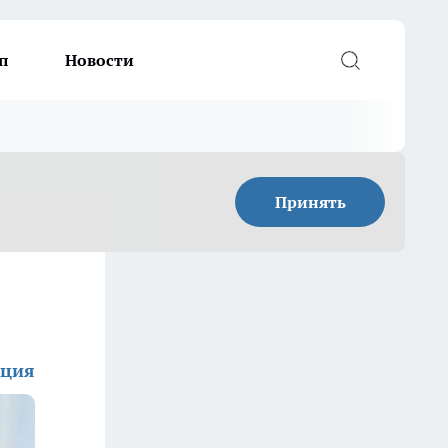
п
Новости
Принять
кция