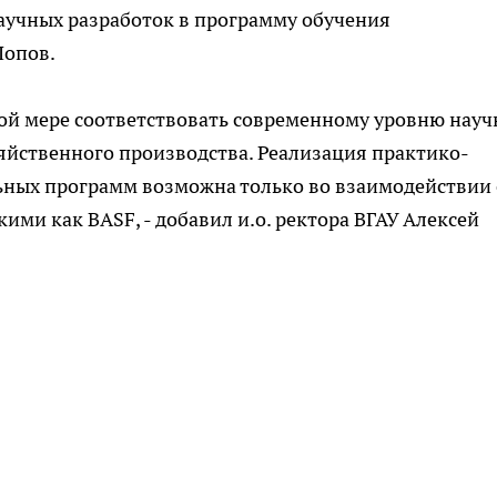
учных разработок в программу обучения
Попов.
ой мере соответствовать современному уровню науч
яйственного производства. Реализация практико-
ных программ возможна только во взаимодействии 
кими
как BASF, - добавил
и.о
. ректор
а
ВГАУ Алексей