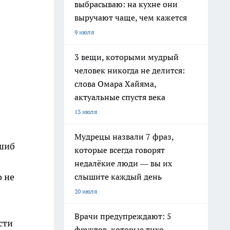
выбрасываю: на кухне они
выручают чаще, чем кажется
9 июля
3 вещи, которыми мудрый
человек никогда не делится:
слова Омара Хайяма,
актуальные спустя века
13 июля
Мудрецы назвали 7 фраз,
ушиб
которые всегда говорят
недалёкие люди — вы их
о не
слышите каждый день
20 июля
Врачи предупреждают: 5
сти
фруктов, которые тихо