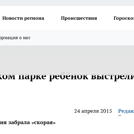
Новости региона
Происшествия
Гороско
рмация о нас
ком парке ребёнок выстрел
24 апреля 2015
Реда
ия забрала «скорая»