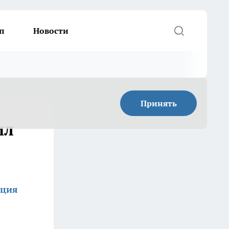
п
Новости
Принять
ил
кция