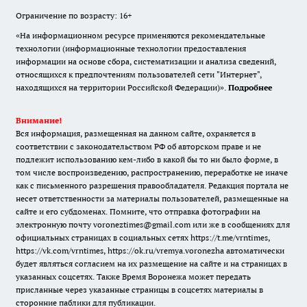
Ограничение по возрасту: 16+
«На информационном ресурсе применяются рекомендательные
технологии (информационные технологии предоставления
информации на основе сбора, систематизации и анализа сведений,
относящихся к предпочтениям пользователей сети "Интернет",
находящихся на территории Российской Федерации)».
Подробнее
Внимание!
Вся информация, размещенная на данном сайте, охраняется в
соответствии с законодательством РФ об авторском праве и не
подлежит использованию кем-либо в какой бы то ни было форме, в
том числе воспроизведению, распространению, переработке не иначе
как с письменного разрешения правообладателя. Редакция портала не
несет ответственности за материалы пользователей, размещенные на
сайте и его субдоменах. Помните, что отправка фотографии на
электронную почту voroneztimes@gmail.com или же в сообщениях для
официальных страницах в социальных сетях
https://t.me/vrntimes
,
https://vk.com/vrntimes
,
https://ok.ru/vremya.voronezha
автоматически
будет являться согласием на их размещение на сайте и на страницах в
указанных соцсетях. Также Время Воронежа может передать
присланные через указанные страницы в соцсетях материалы в
сторонние паблики для публикации.