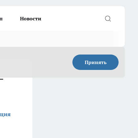
п
Новости
Принять
–
кция