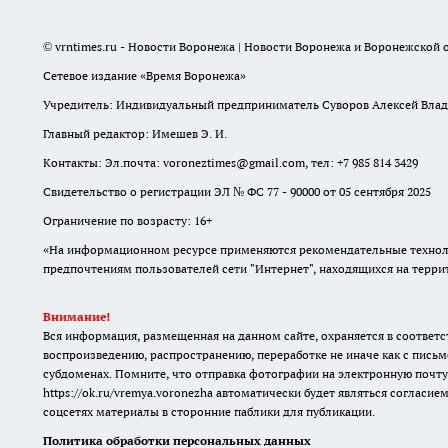
© vrntimes.ru - Новости Воронежа | Новости Воронежа и Воронежской о
Сетевое издание «Время Воронежа»
Учредитель: Индивидуальный предприниматель Суворов Алексей Вла
Главный редактор: Имешев Э. И.
Контакты: Эл.почта: voroneztimes@gmail.com, тел: +7 985 814 3429
Свидетельство о регистрации ЭЛ № ФС 77 - 90000 от 05 сентября 2025
Ограничение по возрасту: 16+
«На информационном ресурсе применяются рекомендательные техноло
предпочтениям пользователей сети "Интернет", находящихся на терр
Внимание!
Вся информация, размещенная на данном сайте, охраняется в соответс
воспроизведению, распространению, переработке не иначе как с письм
субдоменах. Помните, что отправка фотографии на электронную почту
https://ok.ru/vremya.voronezha
автоматически будет являться согласием
соцсетях материалы в сторонние паблики для публикации.
Политика обработки персональных данных