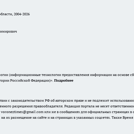
бласти, 2004-2026
димирович
гии (информационные технологии предоставления информации на основе сбор
итории Российской Федерации)».
Подробнее
твии с законодательством РФ об авторском праве и не подлежит использовани
енного разрешения правообладателя. Редакция портала не несет ответственно
 voroneztimes@gmail.com или же в сообщениях для официальных страницах в
 на их размещение на сайте и на страницах в указанных соцсетях. Также Вре