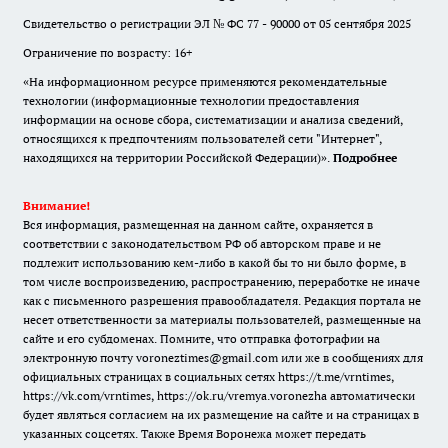
Свидетельство о регистрации ЭЛ № ФС 77 - 90000 от 05 сентября 2025
Ограничение по возрасту: 16+
«На информационном ресурсе применяются рекомендательные
технологии (информационные технологии предоставления
информации на основе сбора, систематизации и анализа сведений,
относящихся к предпочтениям пользователей сети "Интернет",
находящихся на территории Российской Федерации)».
Подробнее
Внимание!
Вся информация, размещенная на данном сайте, охраняется в
соответствии с законодательством РФ об авторском праве и не
подлежит использованию кем-либо в какой бы то ни было форме, в
том числе воспроизведению, распространению, переработке не иначе
как с письменного разрешения правообладателя. Редакция портала не
несет ответственности за материалы пользователей, размещенные на
сайте и его субдоменах. Помните, что отправка фотографии на
электронную почту voroneztimes@gmail.com или же в сообщениях для
официальных страницах в социальных сетях
https://t.me/vrntimes
,
https://vk.com/vrntimes
,
https://ok.ru/vremya.voronezha
автоматически
будет являться согласием на их размещение на сайте и на страницах в
указанных соцсетях. Также Время Воронежа может передать