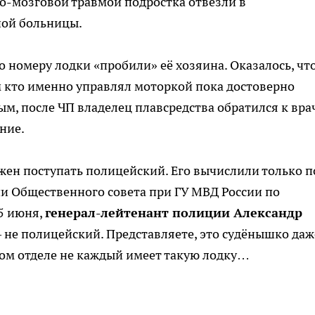
о-мозговой травмой подростка отвезли в
ной больницы.
о номеру лодки «пробили» её хозяина. Оказалось, чт
м кто именно управлял моторкой пока достоверно
м, после ЧП владелец плавсредства обратился к вра
ние.
олжен поступать полицейский. Его вычислили только п
ии Общественного совета при ГУ МВД России по
5 июня,
генерал-лейтенант полиции Александр
н – не полицейский. Представляете, это судёнышко даж
ком отделе не каждый имеет такую лодку…