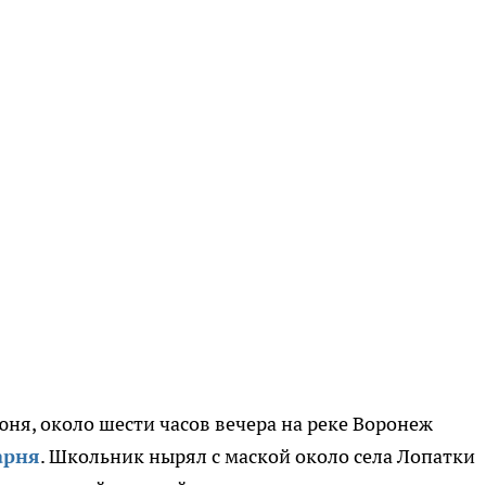
июня, около шести часов вечера на реке Воронеж
арня
. Школьник нырял с маской около села Лопатки