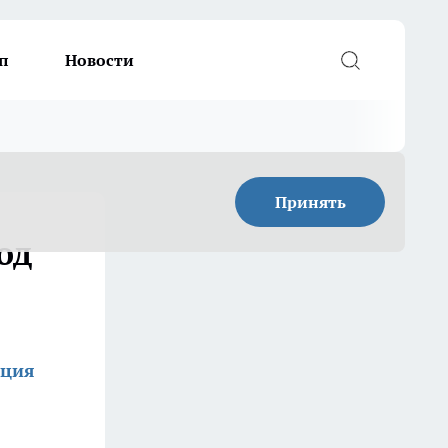
п
Новости
Принять
од
кция