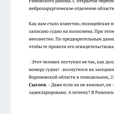
Рамонского района. С открытой черепн
нейрохирургическое отделение област
Как нам стало известно, полицейские п
записано судно на полисмена. При это
неизвестно. По предварительным данны
чтобы те провели его освидетельствова
- Этот человек поступил не так, как д
номеру судна! - возмутился на заседан
Воронежской области в понедельник, 2
Сысоев
. – Даже если он не виноват, о
задекларировано. А почему? В Рамонс