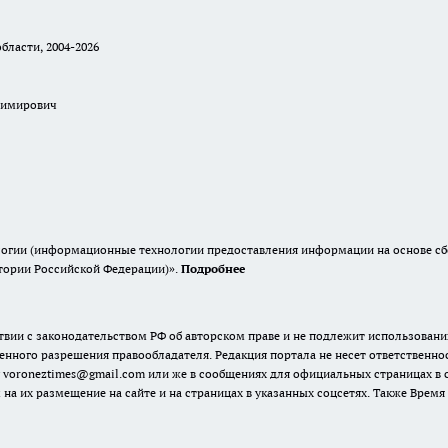
бласти, 2004-2026
димирович
гии (информационные технологии предоставления информации на основе сбор
итории Российской Федерации)».
Подробнее
твии с законодательством РФ об авторском праве и не подлежит использовани
енного разрешения правообладателя. Редакция портала не несет ответственно
 voroneztimes@gmail.com или же в сообщениях для официальных страницах в
 на их размещение на сайте и на страницах в указанных соцсетях. Также Вре