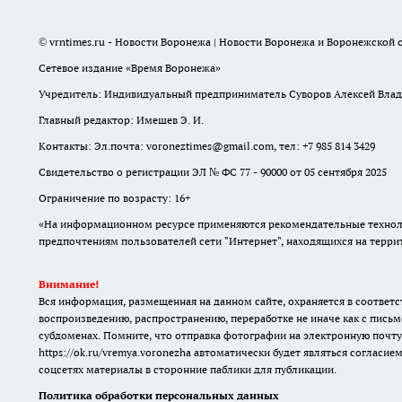
© vrntimes.ru - Новости Воронежа | Новости Воронежа и Воронежской о
Сетевое издание «Время Воронежа»
Учредитель: Индивидуальный предприниматель Суворов Алексей Вла
Главный редактор: Имешев Э. И.
Контакты: Эл.почта: voroneztimes@gmail.com, тел: +7 985 814 3429
Свидетельство о регистрации ЭЛ № ФС 77 - 90000 от 05 сентября 2025
Ограничение по возрасту: 16+
«На информационном ресурсе применяются рекомендательные техноло
предпочтениям пользователей сети "Интернет", находящихся на терр
Внимание!
Вся информация, размещенная на данном сайте, охраняется в соответс
воспроизведению, распространению, переработке не иначе как с письм
субдоменах. Помните, что отправка фотографии на электронную почту
https://ok.ru/vremya.voronezha
автоматически будет являться согласием
соцсетях материалы в сторонние паблики для публикации.
Политика обработки персональных данных