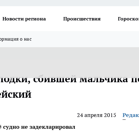
Новости региона
Происшествия
Гороско
рмация о нас
лодки, сбившей мальчика п
ейский
24 апреля 2015
Реда
ё судно не задекларировал