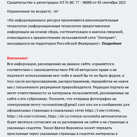
Свидетельство о регистрации ЭЛ № ФС 77 - 90000 от 05 сентября 2025
Ограничение по возрасту: 16+
«На информационном ресурсе применяются рекомендательные
технологии (информационные технологии предоставления
информации на основе сбора, систематизации и анализа сведений,
относящихся к предпочтениям пользователей сети "Интернет",
находящихся на территории Российской Федерации)».
Подробнее
Внимание!
Вся информация, размещенная на данном сайте, охраняется в
соответствии с законодательством РФ об авторском праве и не
подлежит использованию кем-либо в какой бы то ни было форме, в
том числе воспроизведению, распространению, переработке не иначе
как с письменного разрешения правообладателя. Редакция портала не
несет ответственности за материалы пользователей, размещенные на
сайте и его субдоменах. Помните, что отправка фотографии на
электронную почту voroneztimes@gmail.com или же в сообщениях для
официальных страницах в социальных сетях
https://t.me/vrntimes
,
https://vk.com/vrntimes
,
https://ok.ru/vremya.voronezha
автоматически
будет являться согласием на их размещение на сайте и на страницах в
указанных соцсетях. Также Время Воронежа может передать
присланные через указанные страницы в соцсетях материалы в